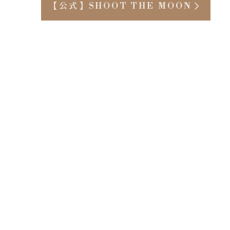
【公式】SHOOT THE MOON